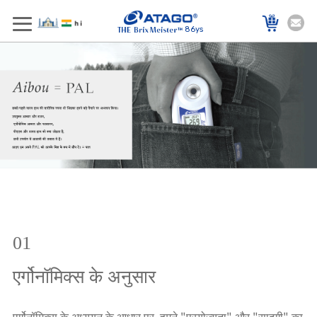
86ys
01
एर्गोनॉमिक्स के अनुसार
एर्गोनॉमिक्स के अध्ययन के आधार पर, हमने "प्रयोज्यता" और "सादगी" का