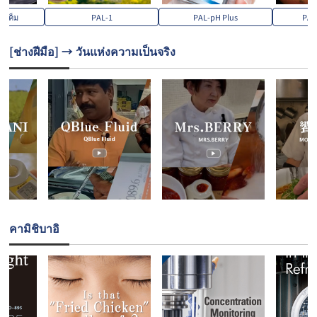
ามเค็ม
PAL-1
PAL-pH Plus
PAL
[ช่างฝีมือ] → วันแห่งความเป็นจริง
คามิชิบาอิ