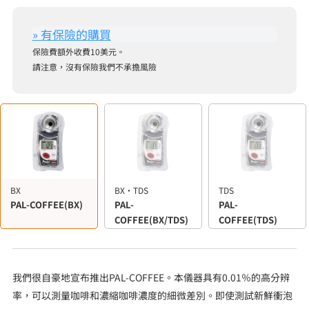
保險費額外收費10美元。
請注意，沒有保險我們不承擔風險
BX
BX・TDS
TDS
PAL-COFFEE(BX)
PAL-
PAL-
COFFEE(BX/TDS)
COFFEE(TDS)
我們很自豪地宣布推出PAL-COFFEE。本儀器具有0.01％的高分辨
率，可以測量咖啡和濃縮咖啡濃度的細微差別。即使測試新鮮衝泡