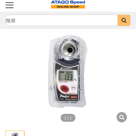
1
/
1