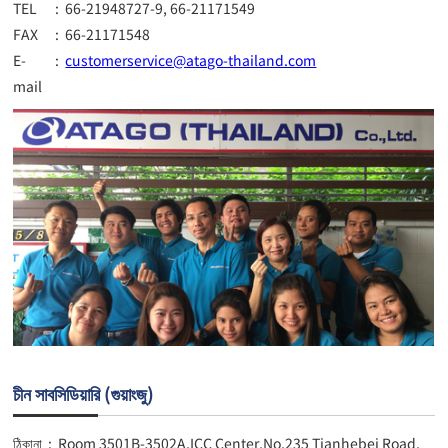
TEL
:
66-21948727-9, 66-21171549
FAX
:
66-21171548
E-
:
customerservice@atago-thailand.com
mail
চীন সাবসিডিয়ারি (গুয়াংজু)
ঠিকানা
:
Room 3501B-3502A,ICC Center,No.235 Tianhebei Road,