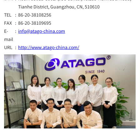
Tianhe District, Guangzhou, CN, 510610
TEL
:
86-20-38108256
FAX
:
86-20-38109695
E-
:
info@atago-china.com
mail
URL
:
http://www.atago-china.com/