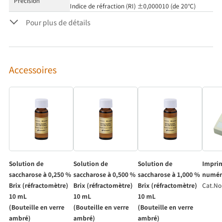
Précision
Indice de réfraction (RI) ±0,000010 (de 20°C)
Pour plus de détails
Accessoires
Solution de
Solution de
Solution de
Impri
saccharose à 0,250 %
saccharose à 0,500 %
saccharose à 1,000 %
numér
Brix (réfractomètre)
Brix (réfractomètre)
Brix (réfractomètre)
Cat.No
10 mL
10 mL
10 mL
(Bouteille en verre
(Bouteille en verre
(Bouteille en verre
ambré)
ambré)
ambré)