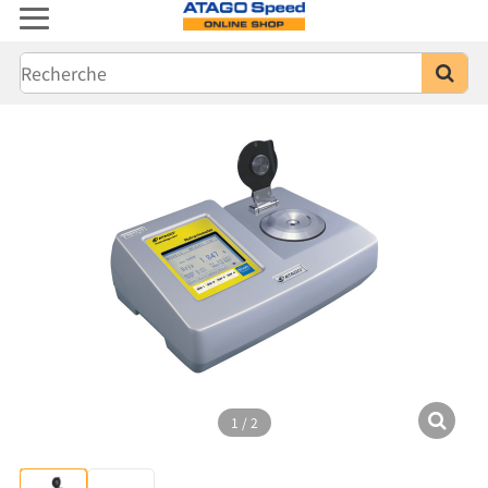
1
/
2