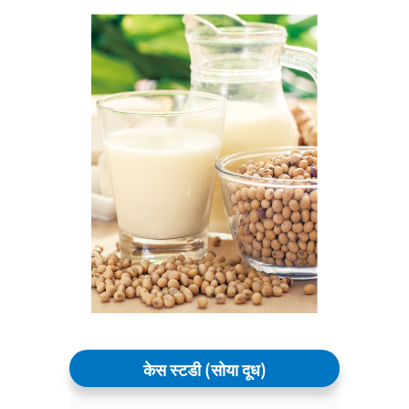
केस स्टडी (सोया दूध)