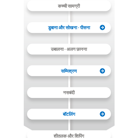
कच्ची सामग्री
डुबाना और सोखना · पीसना
उबालना · अलग छानना
सम्मिश्रण
नसबंदी
बॉटलिंग
शीतलक और शिपिंग