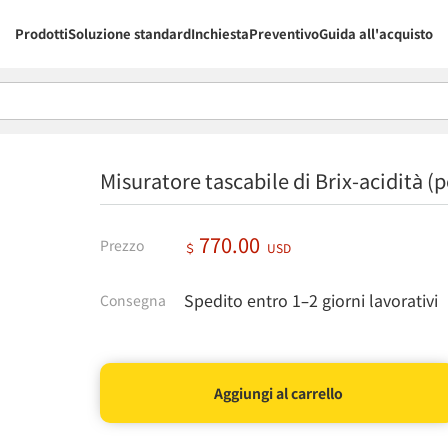
Prodotti
Soluzione standard
Inchiesta
Preventivo
Guida all'acquisto
Misuratore tascabile di Brix-acidità
770.00
Prezzo
＄
USD
Spedito entro 1–2 giorni lavorativi
Consegna