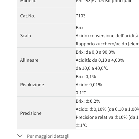
Modello
PAL-BX|ACID3 Kit principale
Cat.No.
7103
Brix
Scala
Acido (conversione dell'acidità t
Rapporto zucchero/acido (elem
Brix: da 0,0 a 90,0%
Allineare
Acidità: da 0,10 a 4,00%
da 10,0 a 40,0℃
Brix: 0,1%
Risoluzione
Acido: 0,01%
0,1℃
Brix: ±0,2%
Acido: ±0,10% (da 0,10 a 1,00
Precisione
Precisione relativa ±10% (da 1
±1℃
Per maggiori dettagli