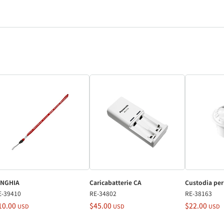
INGHIA
Caricabatterie CA
Custodia per
E-39410
RE-34802
RE-38163
10.00
$45.00
$22.00
USD
USD
USD