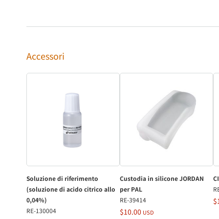
Accessori
Soluzione di riferimento
Custodia in silicone JORDAN
C
(soluzione di acido citrico allo
per PAL
R
0,04%)
RE-39414
$
RE-130004
$10.00
USD