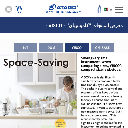
86ys
معرض المنتجات "كاميشيباي" - VISCO -
IoT
DOM
VISCO
CM-BASE