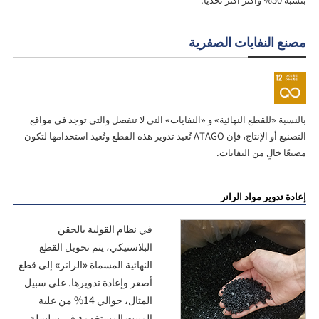
مصنع النفايات الصفرية
بالنسبة «للقطع النهائية» و «النفايات» التي لا تنفصل والتي توجد في مواقع
التصنيع أو الإنتاج، فإن ATAGO تُعيد تدوير هذه القطع وتُعيد استخدامها لتكون
مصنعًا خالٍ من النفايات.
إعادة تدوير مواد الرانر
في نظام القولبة بالحقن
البلاستيكي، يتم تحويل القطع
النهائية المسماة «الرانر» إلى قطع
أصغر وإعادة تدويرها. على سبيل
المثال، حوالي 14% من علبة
المبيت المستخدمة في سلسلة