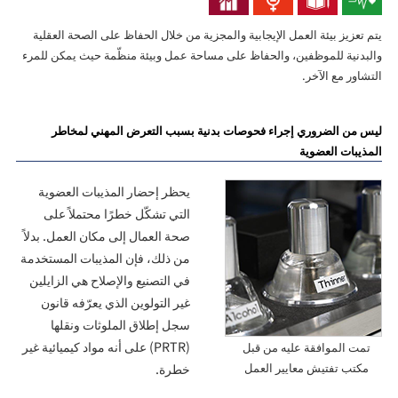
يتم تعزيز بيئة العمل الإيجابية والمجزية من خلال الحفاظ على الصحة العقلية
والبدنية للموظفين، والحفاظ على مساحة عمل وبيئة منظّمة حيث يمكن للمرء
التشاور مع الآخر.
ليس من الضروري إجراء فحوصات بدنية بسبب التعرض المهني لمخاطر
المذيبات العضوية
يحظر إحضار المذيبات العضوية
التي تشكّل خطرًا محتملاً على
صحة العمال إلى مكان العمل. بدلاً
من ذلك، فإن المذيبات المستخدمة
في التصنيع والإصلاح هي الزايلين
غير التولوين الذي يعرّفه قانون
سجل إطلاق الملوثات ونقلها
(PRTR) على أنه مواد كيميائية غير
تمت الموافقة عليه من قبل
مكتب تفتيش معايير العمل
خطرة.