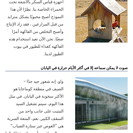
أجهزة قياس السكر بالأشعة تحت
الحمراء الخاصة بنا. نظرًا لأن هذا
النموذج أصبح محبوبًا بشكل متزايد
من قبل المزارعين ، فقد زاد الإنتاج
وأصبح التخلص من الفاكهة أمرًا
صعبًا. نحن الآن نعيد استخدام هذه
الفاكهة كغذاء للطيور في بيوت
الطيور لدينا.
صوت لا يمكن سماعه إلا في أكثر الأيام حرارة في اليابان
واو، إنه شعور جيد جدًا ~
الصيف في منطقة كوماجايا هو
الأكثر سخونة في اليابان. في مثل
هذا اليوم، سيتم تشغيل السيد
المثبت على جانب واحد من
السقف الكبير. نعم، المتعة السرية
هي "الغوص عبر ستارة الضباب"
من السماء. يهدأ جسدك وعقلك كما