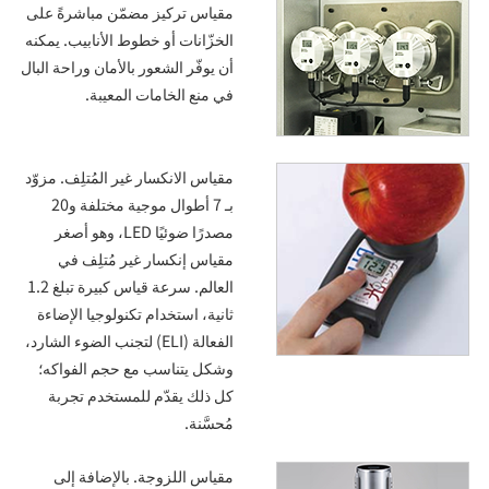
مقياس تركيز مضمّن مباشرةً على
الخزّانات أو خطوط الأنابيب. يمكنه
أن يوفّر الشعور بالأمان وراحة البال
في منع الخامات المعيبة.
مقياس الانكسار غير المُتلِف. مزوّد
بـ 7 أطوال موجية مختلفة و20
مصدرًا ضوئيًا LED، وهو أصغر
مقياس إنكسار غير مُتلِف في
العالم. سرعة قياس كبيرة تبلغ 1.2
ثانية، استخدام تكنولوجيا الإضاءة
الفعالة (ELI) لتجنب الضوء الشارد،
وشكل يتناسب مع حجم الفواكه؛
كل ذلك يقدّم للمستخدم تجربة
مُحسَّنة.
مقياس اللزوجة. بالإضافة إلى