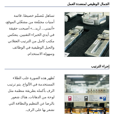
الجمال الوظيفي لمنضدة العمل
تساهل مُصمَّم خصيصًا. قائمة
أمنيات مجمَّعة من مشغّلي الموقع،
«أتمنى... أريد...» أصبحت حقيقة
في أيدي الخبراء التقنيين. ينعكس
مكتب كامل من الترتيب العقلاني
والحيل الوظيفية في الوظائف
وسهولة الاستخدام.
إجراء الترتيب
تُظهر هذه الصورة علب الطلاء
المستخدمة في الألواح. يتم ترتيب
الرف بأكمله بطريقة منظمة مثل
لوحة من الدهانات. هناك شعور
بالرضا عن التنظيم والنظافة التي
نشعر بها على الرف.