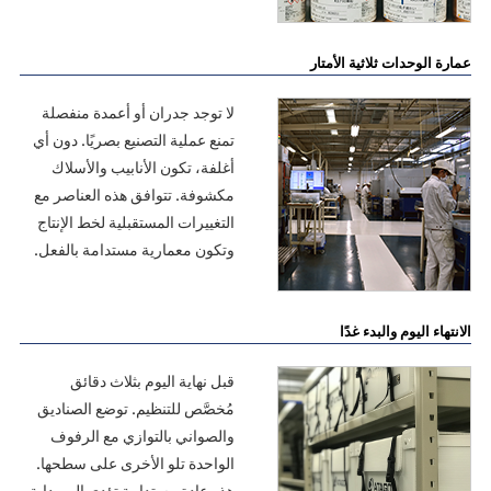
عمارة الوحدات ثلاثية الأمتار
لا توجد جدران أو أعمدة منفصلة
تمنع عملية التصنيع بصريًا. دون أي
أغلفة، تكون الأنابيب والأسلاك
مكشوفة. تتوافق هذه العناصر مع
التغييرات المستقبلية لخط الإنتاج
وتكون معمارية مستدامة بالفعل.
الانتهاء اليوم والبدء غدًا
قبل نهاية اليوم بثلاث دقائق
مُخصَّص للتنظيم. توضع الصناديق
والصواني بالتوازي مع الرفوف
الواحدة تلو الأخرى على سطحها.
هذه عادة مستدامة تؤدي إلى بداية