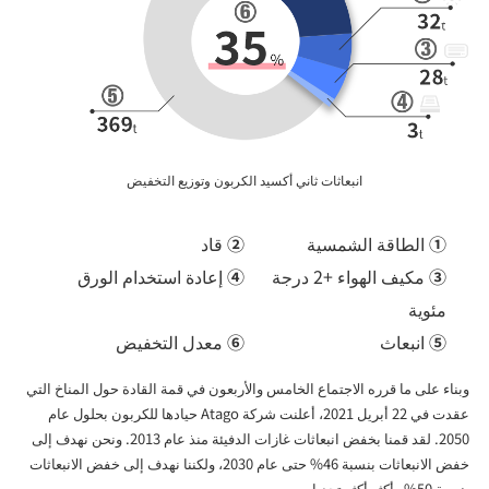
انبعاثات ثاني أكسيد الكربون وتوزيع التخفيض
①
الطاقة الشمسية
②
قاد
③
مكيف الهواء +2 درجة
④
إعادة استخدام الورق
مئوية
⑤
انبعاث
⑥
معدل التخفيض
وبناء على ما قرره الاجتماع الخامس والأربعون في قمة القادة حول المناخ التي
عقدت في 22 أبريل 2021، أعلنت شركة Atago حيادها للكربون بحلول عام
2050. لقد قمنا بخفض انبعاثات غازات الدفيئة منذ عام 2013. ونحن نهدف إلى
خفض الانبعاثات بنسبة 46% حتى عام 2030، ولكننا نهدف إلى خفض الانبعاثات
بنسبة 50% وأكثر أكثر تحديا.