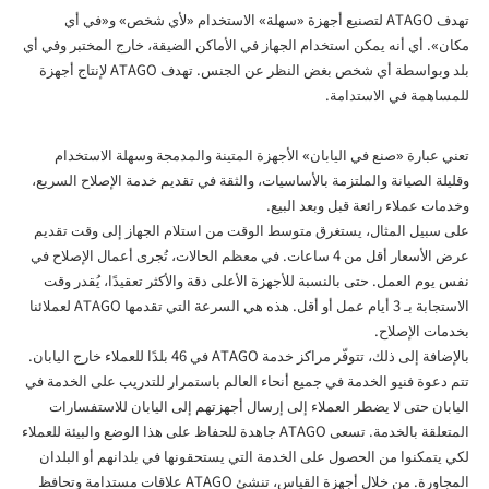
تهدف ATAGO لتصنيع أجهزة «سهلة» الاستخدام «لأي شخص» و«في أي
مكان». أي أنه يمكن استخدام الجهاز في الأماكن الضيقة، خارج المختبر وفي أي
بلد وبواسطة أي شخص بغض النظر عن الجنس. تهدف ATAGO لإنتاج أجهزة
للمساهمة في الاستدامة.
تعني عبارة «صنع في اليابان» الأجهزة المتينة والمدمجة وسهلة الاستخدام
وقليلة الصيانة والملتزمة بالأساسيات، والثقة في تقديم خدمة الإصلاح السريع،
وخدمات عملاء رائعة قبل وبعد البيع.
على سبيل المثال، يستغرق متوسط الوقت من استلام الجهاز إلى وقت تقديم
عرض الأسعار أقل من 4 ساعات. في معظم الحالات، تُجرى أعمال الإصلاح في
نفس يوم العمل. حتى بالنسبة للأجهزة الأعلى دقة والأكثر تعقيدًا، يُقدر وقت
الاستجابة بـ 3 أيام عمل أو أقل. هذه هي السرعة التي تقدمها ATAGO لعملائنا
بخدمات الإصلاح.
بالإضافة إلى ذلك، تتوفّر مراكز خدمة ATAGO في 46 بلدًا للعملاء خارج اليابان.
تتم دعوة فنيو الخدمة في جميع أنحاء العالم باستمرار للتدريب على الخدمة في
اليابان حتى لا يضطر العملاء إلى إرسال أجهزتهم إلى اليابان للاستفسارات
المتعلقة بالخدمة. تسعى ATAGO جاهدة للحفاظ على هذا الوضع والبيئة للعملاء
لكي يتمكنوا من الحصول على الخدمة التي يستحقونها في بلدانهم أو البلدان
المجاورة. من خلال أجهزة القياس، تنشئ ATAGO علاقات مستدامة وتحافظ