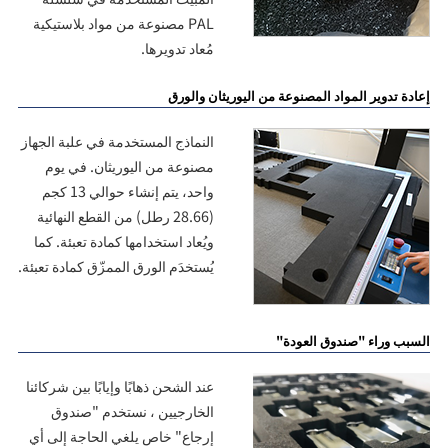
PAL مصنوعة من مواد بلاستيكية
مُعاد تدويرها.
إعادة تدوير المواد المصنوعة من اليوريثان والورق
النماذج المستخدمة في علبة الجهاز
مصنوعة من اليوريثان. في يوم
واحد، يتم إنشاء حوالي 13 كجم
(28.66 رطل) من القطع النهائية
ويُعاد استخدامها كمادة تعبئة. كما
يُستخدَم الورق الممزّق كمادة تعبئة.
السبب وراء "صندوق العودة"
عند الشحن ذهابًا وإيابًا بين شركائنا
الخارجيين ، نستخدم "صندوق
إرجاع" خاص يلغي الحاجة إلى أي