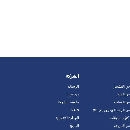
الشركة
اس الانكسار
الرسالة
اس الملح
من نحن
اس القطبية
فلسفة الشركة
س الرقم الهيدروجيني pH
SDGs
يّب البيانات
الجدارة الائتمانية
اس اللزوجة
التاريخ