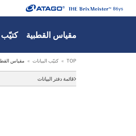
86ys
مقياس القطبية كتيّب ا
TOP
كتيّب البيانات
مقياس القطب
قائمة دفتر البيانات
keyboard_arrow_right