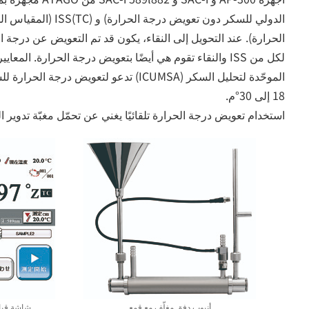
الدولي للسكر دون تعويض در
لكل من ISS والنقاء تقوم هي أيضًا بتعويض درجة الحرارة. المع
18 إلى 30°م.
استخدام تعويض درجة الحرارة تلقائيًا يغني عن تحمّل مغبّة تدوير ال
أنبوب دفق مغلّف مع قمع
شاشة قيا