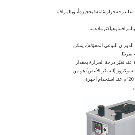
لىدرجةحرارةثابتةفيحجيرةأنبوبالمراقبة.
لمراقبةوهيأكثرملاءمة.
الدوران النوعي المحوّلة)، يمكن
إن الدوران النوعي للسوكروز يتغيّر 0.0313 درجة عند تغيّر درجة الحرارة بمقدار
ي للسوكروز (السكر الأبيض) هو من
65.0 إلى 67.0°. لذا فإنه حتى ولو انحرفت درجة الحرارة قليلاً عن 20°م عند استخدام أجهزة