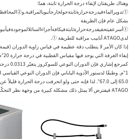
وهناك طريقتان لإبقاء درجة الحرارة ثابتة، هما:
①تدويرالماءفيدرجةحرارةثابتةحولخارجأنبوبالمراقبة،و②المحافظةع
بشكل عام فإن الطريقة
①أسرعفيتحقيقدرجةحرارةثابتةفيكافةأجزاءالسائلالموجودةفيأنبوبا
لدىATAGO أنابيب مراقبة للطريقة ①.
إذا كان الأمر لا يتطلب دقة عظيمة في قياس زاوية الدوران (قيمة 
إبقاء الغرفة التي يوجد فيها مقياس القطبية في درجة حرارة 20°م تقريبًا.
كمرجع إشاري ف
1°م. وطبقًا لدستور الأدوية الياباني فإن الدوران النوعي القياس
ATAGO فيفترض ألا يمثل ذلك مشكلة كبيرة من وجهة نظر التحكّم.