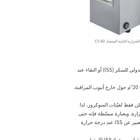
رارة الثابتة المتجدّد 60-C5
في صناعة تكرير السكر، يُعبّر عن القياسات باستخدام المقياس الدولي للسكر (ISS) أو النقاء عند
وكثيرًا ما تؤخذ القياسات أثناء تدوير الماء بدرجة حرارة ثابتة قدرها 20°م حول خارج أنبوب المراقبة.
 الدولي للسكر (ISS) أو النقاء ممكن فقط لعيّنات السوكروز، لذا
مة ISS المناظرة لدرجة الحرارة. وبعبارة مبسّطة فإنه حتى
ولو تم إجراء القياسات في درجة حرارة غير 20.0°م فإنه يمكن التعبير عن ISS عند درجة حرارة
أجهزة AP-300 و SAC-i و SAC-i 589l882 من ATAGO مجهّزة بمقياسين، هما: ISS (المقياس