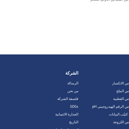
الشركة
اس الانكسار
الرسالة
اس الملح
من نحن
اس القطبية
فلسفة الشركة
س الرقم الهيدروجيني pH
SDGs
يّب البيانات
الجدارة الائتمانية
اس اللزوجة
التاريخ