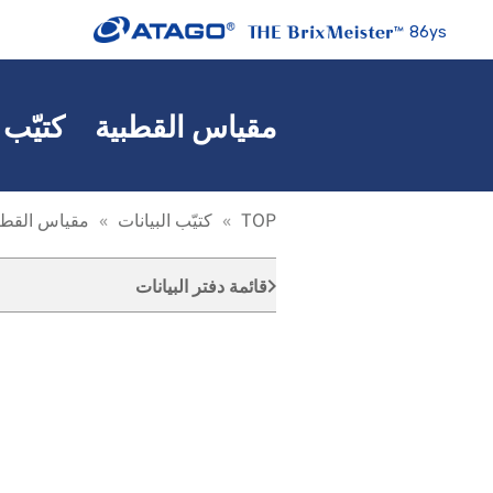
86ys
مقياس القطبية كتيّب ال
TOP
كتيّب البيانات
مقياس القطب
قائمة دفتر البيانات
keyboard_arrow_right