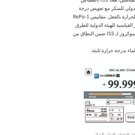
جة الحرارة) و ISS(TC) (المقياس الدولي للسكر مع تعويض درجة
الحرارة). عند التحويل إلى النقاء، يكون قد تم التعويض عن درجة الحرارة بالفعل. مقاييس RePo-1
ايير القياسية للهيئة الدولية للطرق
الموحّدة لتحليل السكر (ICUMSA) تدعو لتعويض درجة الحرارة للسوكروز لـ ISS ضمن النطاق من
ماء بدرجة حرارة ثابتة.
س المقياس الدولي للسكر