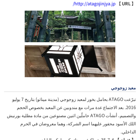
http://atagojinjya.jp/
【 URL 】
معبد زوجوجي
تبرّعت ATAGO بحامل بخور لمعبد زوجوجي (مدينة ميناتو) بتاريخ 7 يوليو
2016. بعد الاجتماع عدة مرات مع مندوبين عن المعبد بخصوص الحجم
والتصميم، أنشأت ATAGO حاملّين اثنين مصنوعين من مادة مطلية بورنيش
اللك الأسود محفور عليهما اسم الشركة، وهما معروضان في الحرم
الداخلي.
【 عنوان 】
4-7-35 شيباكوئين ميناتو كو، طوكيو اليابان