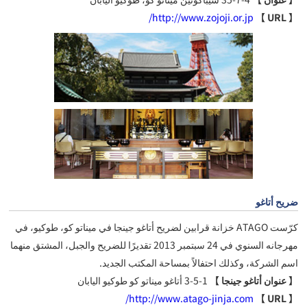
http://www.zojoji.or.jp/
【 URL 】
ضريح أتاغو
كرّست ATAGO خزانة قرابين لضريح أتاغو جينجا في ميناتو كو، طوكيو، في
مهرجانه السنوي في 24 سبتمبر 2013 تقديرًا للضريح والجبل، المشتق منهما
اسم الشركة، وكذلك احتفالاً بمساحة المكتب الجديد.
【 عنوان أتاغو جينجا 】
1-5-3 أتاغو ميناتو كو طوكيو اليابان
http://www.atago-jinja.com/
【 URL 】