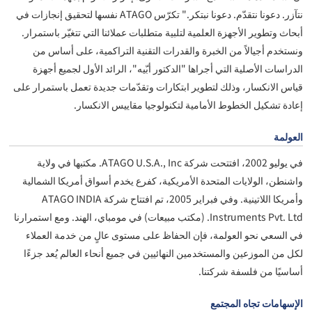
نتآزر. دعونا نتقدّم. دعونا نبتكر." تكرّس ATAGO نفسها لتحقيق إنجازات في
أبحاث وتطوير الأجهزة العلمية لتلبية متطلبات عملائنا التي تتغيّر باستمرار.
ونستخدم أجيالاً من الخبرة والقدرات التقنية التراكمية، على أساس من
الدراسات الأصلية التي أجراها "الدكتور أبّيه"، الرائد الأول لجميع أجهزة
قياس الانكسار، وذلك لتطوير ابتكارات وتقدّمات جديدة تعمل باستمرار على
إعادة تشكيل الخطوط الأمامية لتكنولوجيا مقاييس الانكسار.
العولمة
في يوليو 2002، افتتحت شركة ATAGO U.S.A., Inc. مكتبها في ولاية
واشنطن، الولايات المتحدة الأمريكية، كفرع يخدم أسواق أمريكا الشمالية
وأمريكا اللاتينية. وفي فبراير 2005، تم افتتاح شركة ATAGO INDIA
Instruments Pvt. Ltd. (مكتب مبيعات) في مومباي، الهند. ومع استمرارنا
في السعي نحو العولمة، فإن الحفاظ على مستوى عالٍ من خدمة العملاء
لكل من الموزعين والمستخدمين النهائيين في جميع أنحاء العالم يُعد جزءًا
أساسيًا من فلسفة شركتنا.
الإسهامات تجاه المجتمع