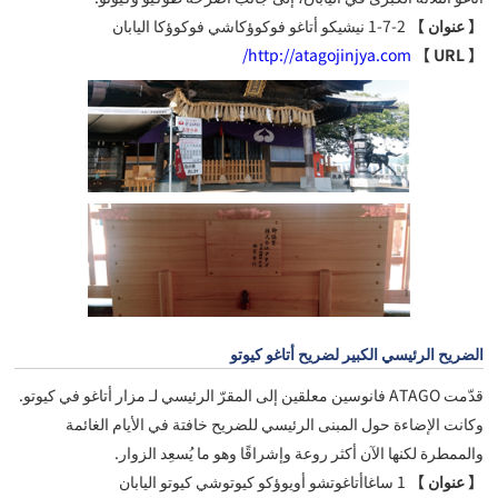
【 عنوان 】
2-7-1 نيشيكو أتاغو فوكوؤكاشي فوكوؤكا اليابان
http://atagojinjya.com/
【 URL 】
الضريح الرئيسي الكبير لضريح أتاغو كيوتو
قدّمت ATAGO فانوسين معلقين إلى المقرّ الرئيسي لـ مزار أتاغو في كيوتو.
وكانت الإضاءة حول المبنى الرئيسي للضريح خافتة في الأيام الغائمة
والممطرة لكنها الآن أكثر روعة وإشراقًا وهو ما يُسعِد الزوار.
【 عنوان 】
1 ساغاأتاغوتشو أويوؤكو كيوتوشي كيوتو اليابان