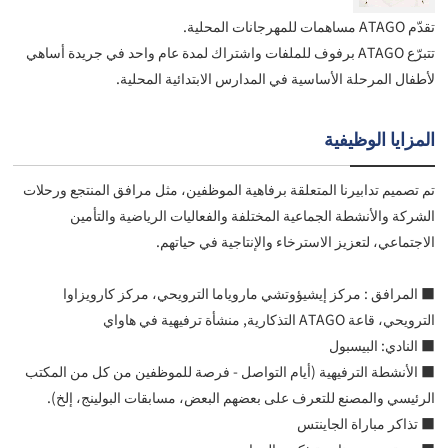
تقدّم ATAGO مساهمات للمهرجانات المحلية.
تتبرّع ATAGO برفوف للملفات واشتراك لمدة عام واحد في جريدة أساهي
لأطفال المرحلة الأساسية في المدارس الابتدائية المحلية.
المزايا الوظيفية
تم تصميم تدابيرنا المتعلقة برفاهية الموظفين، مثل مرافق المنتجع ورحلات
الشركة والأنشطة الجماعية المختلفة والفعاليات الرياضية والتأمين
الاجتماعي، لتعزيز الاسترخاء والإنتاجية في حياتهم.
■ المرافق : مركز إيشيؤوتشي ماروياما الترويحي، مركز كارويزاوا
الترويحي، قاعة ATAGO التذكارية, منشأة ترفيهية في هاواي
■ النادي: البيسبول
■ الأنشطة الترفيهية (أيام التواصل - فرصة للموظفين من كل من المكتب
الرئيسي والمصنع للتعرف على بعضهم البعض، مسابقات البولينج، إلخ).
■ تذاكر مباراة الجاينتس