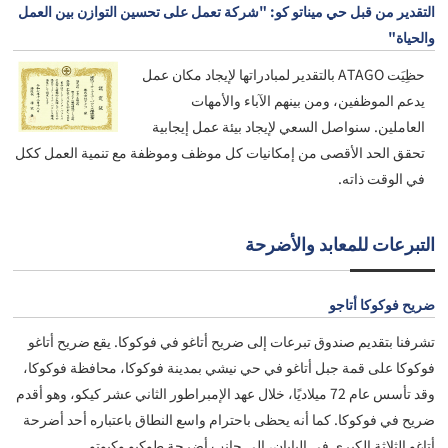
التقدير من قبل حي ميناتو كو: "شركة تعمل على تحسين التوازن بين العمل
والحياة"
حظِيَت ATAGO بالتقدير لمبادراتها لإيجاد مكان عمل
يدعم الموظفين، ومن بينهم الآباء والأمهات
العاملين. سنواصل السعي لإيجاد بيئة عمل إيجابية
تحقق الحد الأقصى من إمكانيات كل موظف وموظفة مع تنمية العمل ككل
في الوقت ذاته.
التبرعات للمعابد والأضرحة
ضريح فوكوكا أتاجو
تشرفنا بتقديم صندوق تبرعات إلى ضريح أتاغو في فوكوكا. يقع ضريح أتاغو
فوكوكا على قمة جبل أتاغو في حي نيشي بمدينة فوكوكا، محافظة فوكوكا،
وقد تأسس عام 72 ميلاديًا، خلال عهد الإمبراطور الثاني عشر كيكو، وهو أقدم
ضريح في فوكوكا. كما أنه يحظى باحترام واسع النطاق باعتباره أحد أضرحة
أتاغو الثلاثة الكبرى في اليابان، إلى جانب أضرحة طوكيو وكيوتو.