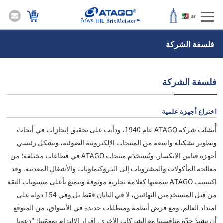
86ys
فلسفة الشركة
فلسفة الشركة
اختراع أجھزة علمية
أُنشئَت شركة ATAGO عام 1940، ودأبت على تحقيق إنجازات في أبحاث
وتطوير تشكيلة واسعة من المنتجات الإلكترونية الضوئية، وبشكل رئيسي
أجهزة قياس الانكسار. وتُستخدَم منتجات ATAGO في قطاعات مختلفة؛ من
معالجة المأكولات والمشروبات إلى البتروكيماويات والأشغال المعدنية. وقد
اكتسبت ATAGO سمعتها كعلامة تجارية موثوقة وتتمتع بأعلى مستويات الثقة
من قبل المستخدِمين النهائيين، لا في اليابان فقط بل وفي 154 دولة على
امتداد العالم. ومع فرض أنظمة ومتطلبات جديدة في الأسواق، من المتوقع
أن تشتدّ حدّة منافستنا مع الشركات الأخرى. إقرار الالتزام بمهمّتنا: "دعونا