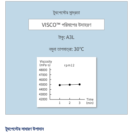
টুথপেস্টের সান্দ্রতা
VISCO™ পরিমাপের উদাহরণ
টাকু: A3L
নমুনা তাপমাত্রা: 30℃
টুথপেস্টের সাধারণ উপাদান