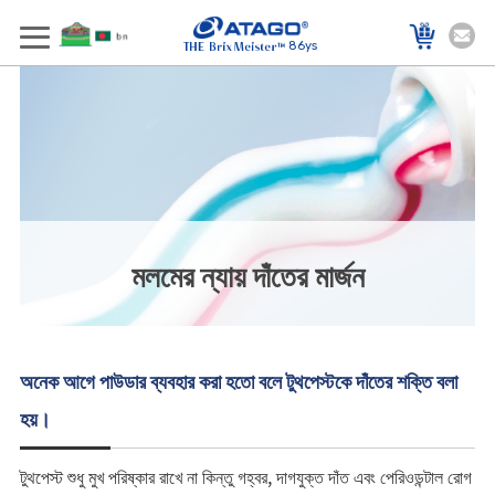
86ys
মলমের ন্যায় দাঁতের মার্জন
অনেক আগে পাউডার ব্যবহার করা হতো বলে টুথপেস্টকে দাঁতের শক্তি বলা
হয়।
টুথপেস্ট শুধু মুখ পরিষ্কার রাখে না কিন্তু গহ্বর, দাগযুক্ত দাঁত এবং পেরিওডন্টাল রোগ