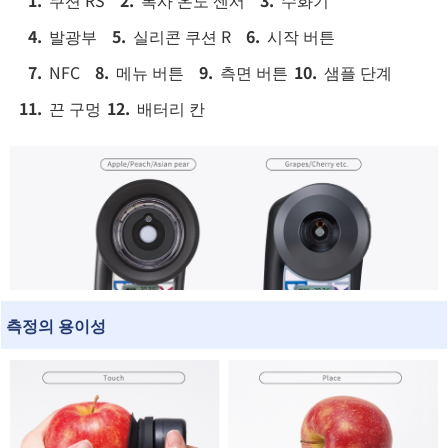
발광부
실리콘 쿠션 R
시작 버튼
NFC
메뉴 버튼
측면 버튼
샘플 단계
끈 구멍
배터리 칸
측정의 용이성