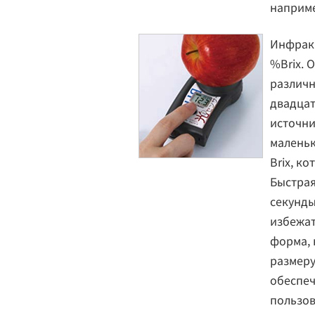
наприме
Инфрак
%Brix. 
различн
двадца
источни
маленьк
Brix, к
Быстрая
секунды
избежат
форма, 
размеру
обеспе
пользов