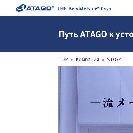
86ys
Путь ATAGO к ус
TOP
Компания
SDGs