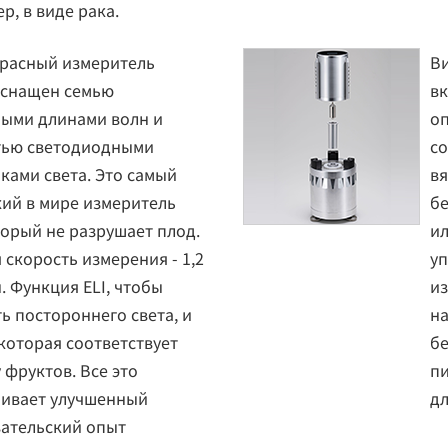
р, в виде рака.
расный измеритель
Ви
Оснащен семью
вк
ыми длинами волн и
о
тью светодиодными
со
ками света. Это самый
вя
ий в мире измеритель
бе
оторый не разрушает плод.
ил
 скорость измерения - 1,2
уп
. Функция ELI, чтобы
из
ь постороннего света, и
на
которая соответствует
б
 фруктов. Все это
п
чивает улучшенный
дл
ательский опыт