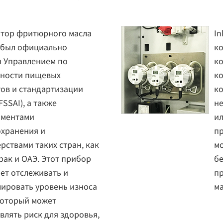
атор фритюрного масла
In
 был официально
ко
 Управлением по
ко
сности пищевых
ко
ов и стандартизации
ко
FSSAI), а также
не
аментами
ил
хранения и
пр
рствами таких стран, как
мо
рак и ОАЭ. Этот прибор
бе
ет отслеживать и
п
ировать уровень износа
ма
который может
влять риск для здоровья,