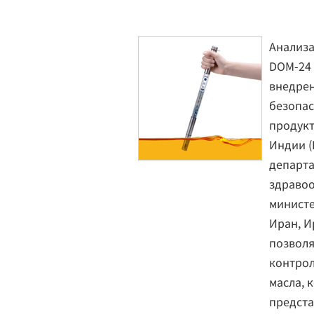
Анализ
DOM-24
внедрен
безопа
продукт
Индии (
департ
здравоо
министе
Иран, И
позволя
контрол
масла, 
предста