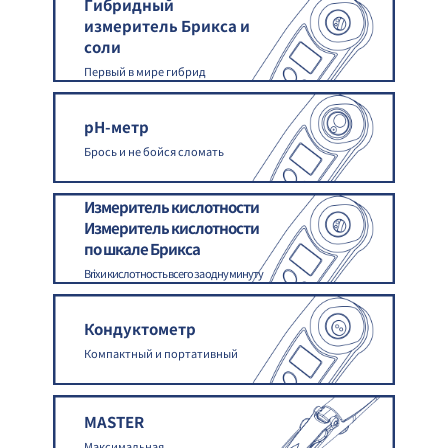
Гибридный
измеритель Брикса и
соли
Первый в мире гибрид
pH-метр
Брось и не бойся сломать
Измеритель кислотности
Измеритель кислотности
по шкале Брикса
Brix и кислотность всего за одну минуту
Кондуктометр
Компактный и портативный
MASTER
Максимальная