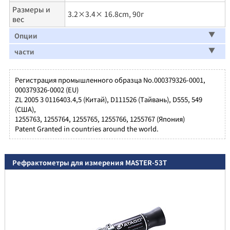
Размеры и
3.2×3.4× 16.8cm, 90г
вес
Опции
части
Регистрация промышленного образца No.000379326-0001,
000379326-0002 (EU)
ZL 2005 3 0116403.4,5 (Китай), D111526 (Tайвань), D555, 549
(США),
1255763, 1255764, 1255765, 1255766, 1255767 (Япония)
Patent Granted in countries around the world.
Рефрактометры для измерения MASTER-53T