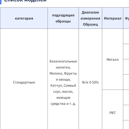
Диапазон
подходящие
категория
измерения
Материал
Ф
образцы
Образец
Металл
Безалкогольные
напитки,
Молоко, Фрукты
и овощи,
Стандартные
Brix 0-53%
Кетчуп, Соевый
соус, масло,
моющие
средства и т. д.
PBT