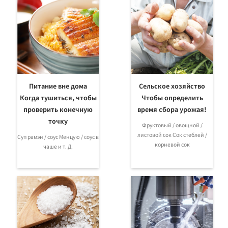
α
Соленость 0-
Соленость 0.0-
10%
10.0 g/100g
M
PBT
α
Соленость 0-
Соленость 0.0-
28%
28.0 g/100g
M
Питание вне дома
Сельское хозяйство
Когда тушиться, чтобы
Чтобы определить
проверить конечную
время сбора урожая!
Brix 58.0-90.0%
точку
Мед
Влажность
PBT
α
Фруктовый / овощной /
меда 12.0-30.0%
листовой сок Сок стеблей /
Суп рамэн / соус Менцую / соус в
корневой сок
чаше и т. Д.
α
Brix 0-33.0%
Рамен
Kansui Baume
PBT
0.0-10.0
M
Содержание
α
твердых сои 0-