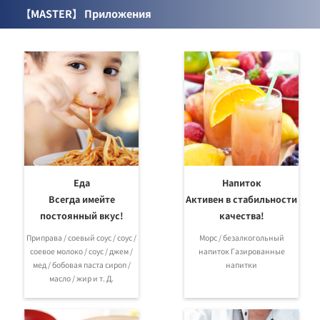
【МАSTER】 Приложения
Специальные шкалы
Диапазон
подходящие
категория
измерения
Материал
Функции
образцы
Образец
Коэффициент
RI 1.435-1.520
Металл
M
преломления
Овощи
Brix 0.0-53.0%
Металл
M
Еда
Напиток
α
Всегда имейте
Активен в стабильности
Соленость: 0-
Морская вода
100%
PBT
постоянный вкус!
качества!
SG 1.000-1.070
M
Приправа / соевый соус / соус /
Морс / безалкогольный
соевое молоко / соус / джем /
напиток Газированные
Brix 0.0-33.0%
мед / бобовая паста сироп /
напитки
Brix + Соленость
Соленость 0.0-
PBT
M
масло / жир и т. Д.
28.0 g/100g