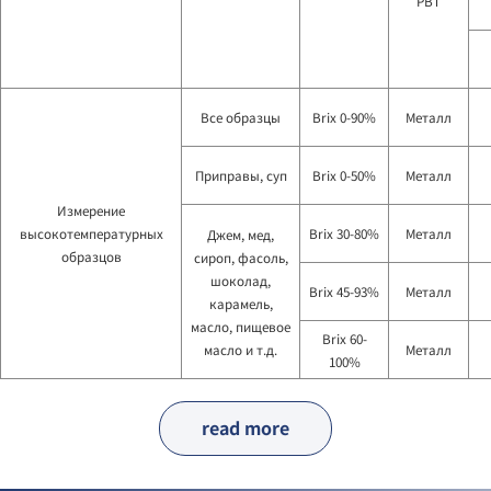
PBT
Все образцы
Brix 0-90%
Металл
Приправы, суп
Brix 0-50%
Металл
Измерение
высокотемпературных
Brix 30-80%
Металл
Джем, мед,
образцов
сироп, фасоль,
шоколад,
Brix 45-93%
Металл
карамель,
масло, пищевое
Brix 60-
масло и т.д.
Металл
100%