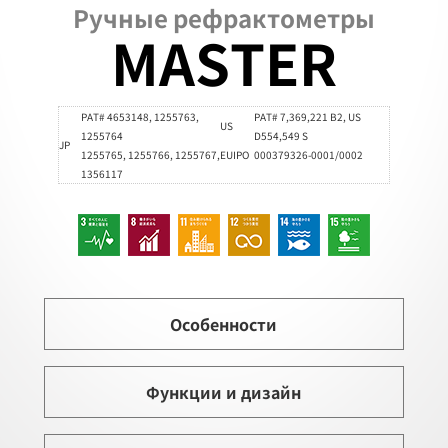
Ручные рефрактометры
MASTER
PAT# 4653148, 1255763,
PAT# 7,369,221 B2, US
US
1255764
D554,549 S
JP
1255765, 1255766, 1255767,
EUIPO
000379326-0001/0002
1356117
Особенности
Функции и дизайн