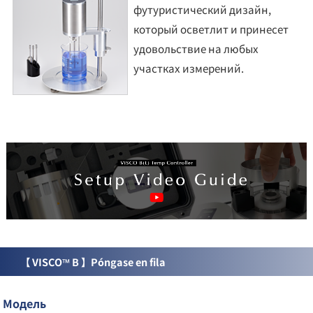
футуристический дизайн,
который осветлит и принесет
удовольствие на любых
участках измерений.
【 VISCO™ B 】Póngase en fila
Модель