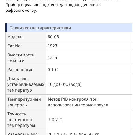
Прибор идеально подходит для подсоединения к
рефрактометру.
Технические характеристики
Модель
60-C5
Cat.No.
1923
Вместимость
1.0 л
емкости
Разрешение
0.1℃
Диапазон
устанавливаемых
10 до 60°C (вода)
температур
Температурный
Метод PID контроля при
контроль
использовании термомодуля
Точность
постоянной
±0.2°C
температуры
Размеры и вес
20.4×33.6×28.9см, 9.0кг