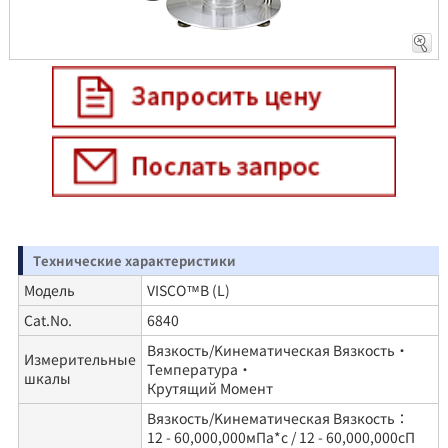
• Капиллярные вискозиметры
решения:Стандартные решения доступны с
• Вискозиметры с падающим шариком
различной вязкостью. Рекомендуется проводить
• Ротационные вискозиметры
калибровку с использованием стандартного
• Вибрационные вискозиметры
раствора, близкого к вязкости измеряемых
Существуют также другие методы измерения, такие
образцов.
как чашки для определения вязкости и тесты на
растяжение линии (LST).
●VISCO™ стандартное решение●
Измеритель вязкости VISCO ™ компании ATAGO
Número de
Nombre de la parte
Contenido
измеряется по ротационному принципу, измеряет
pieza
Технические характеристики
динамическую вязкостью.
Вязкость стандартная
Модель
VISCO™B (L)
RE-89053
500mL
жидкостьJS20
Cat.No.
6840
Принцип ротационного вискозиметра
Вязкость стандартная
Вязкость/Kинематическая Вязкость・
RE-89054
500mL
Измерительные
Температура・
Ротационный вискозиметр -
жидкостьJS50
шкалы
Крутящий Момент
один из наиболее часто
Вязкость стандартная
RE-89055
500mL
Вязкость/Kинематическая Вязкость：
используемых
жидкостьJS100
12 - 60,000,000мПа*c / 12 - 60,000,000сП