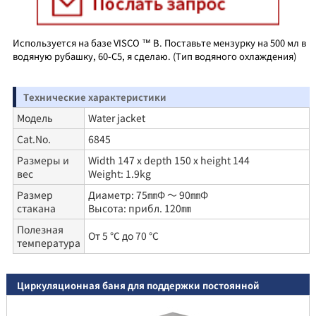
Используется на базе VISCO ™ B. Поставьте мензурку на 500 мл в
водяную рубашку, 60-C5, я сделаю. (Тип водяного охлаждения)
Технические характеристики
Модель
Water jacket
Cat.No.
6845
Размеры и
Width 147 x depth 150 x height 144
вес
Weight: 1.9kg
Размер
Диаметр: 75㎜Φ ～ 90㎜Φ
стакана
Высота: прибл. 120㎜
Полезная
От 5 ℃ до 70 ℃
температура
Циркуляционная баня для поддержки постоянной
температуры 60-C5