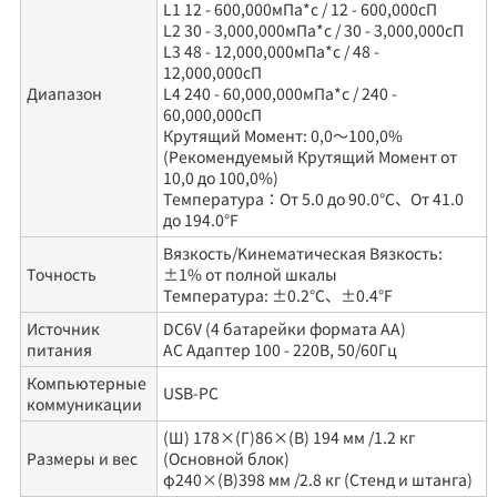
L1 12 - 600,000мПа*c / 12 - 600,000сП
вискозиметров. Конструкция
Вязкость стандартная
L2 30 - 3,000,000мПа*c / 30 - 3,000,000сП
RE-89056
500mL
проста, удобна в
жидкостьJS200
L3 48 - 12,000,000мПа*c / 48 -
12,000,000сП
использовании, а диапазон
Вязкость стандартная
Диапазон
L4 240 - 60,000,000мПа*c / 240 -
RE-89057
500mL
измерения широк и может быть измерен с высокой
60,000,000сП
жидкостьJS500
Крутящий Момент: 0,0～100,0%
точностью. Когда цилиндрический шпиндель
Вязкость стандартная
(Pекомендуемый Крутящий Момент от
RE-89058
500mL
10,0 до 100,0%)
помещается в образец и вращается с постоянной
жидкостьJS1000
Температура：От 5.0 до 90.0°C、От 41.0
скоростью, вязкость определяется путем
до 194.0°F
Вязкость стандартная
RE-89059
500mL
измерения крутящего момента (напряжения
Вязкость/Kинематическая Вязкость:
жидкостьJS2000
Точность
±1% от полной шкалы
сдвига), действующего на цилиндрическую
Температура: ±0.2℃、±0.4°F
поверхность. Существуют разные типы шпинделей:
Источник
DC6V (4 батарейки формата АА)
соосный двойной цилиндр, одинарный цилиндр,
питания
AC Адаптер 100 - 220В, 50/60Гц
Не стесняйтесь заказать или проконсультироваться
конусно-пластинчатый.Тип конической пластины
Компьютерные
USB-PC
коммуникации
с помощью этой формы, пожалуйста, свяжитесь со
может определять характеристики потока
(Ш) 178×(Г)86×(В) 194 мм /1.2 кг
мной
неньютоновских жидкостей, изменяя скорость
Размеры и вес
(Основной блок)
φ240×(В)398 мм /2.8 кг (Стенд и штанга)
вращения.