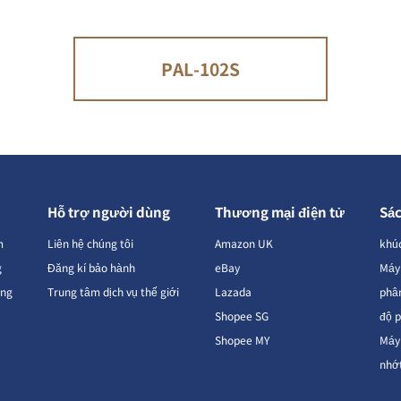
PAL-102S
Hỗ trợ người dùng
Thương mại điện tử
Sác
m
Liên hệ chúng tôi
Amazon UK
khúc
g
Đăng kí bảo hành
eBay
Máy
àng
Trung tâm dịch vụ thế giới
Lazada
phâ
Shopee SG
độ 
Shopee MY
Máy 
nhớ