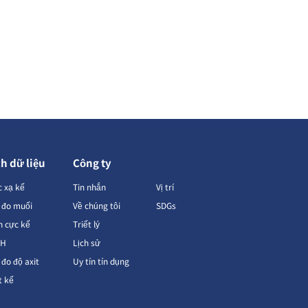
h dữ liệu
Công ty
 xạ kế
Tin nhắn
Vị trí
 đo muối
Về chúng tôi
SDGs
n cực kế
Triết lý
pH
Lịch sử
đo độ axit
Uy tín tín dụng
t kế