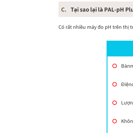
C.
Tại sao lại là PAL-pH P
Có rất nhiều máy đo pH trên thị 
〇
Bànm
〇
Điện
〇
Lượ
〇
Khôn