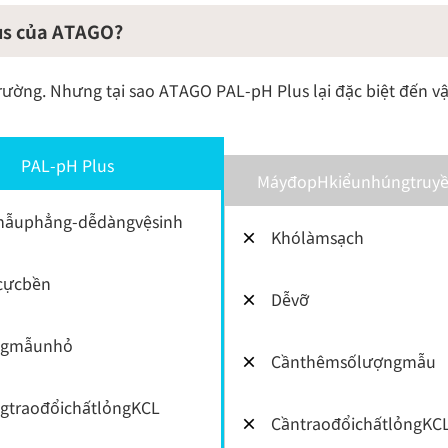
lus của ATAGO?
trường. Nhưng tại sao ATAGO PAL-pH Plus lại đặc biệt đến v
PAL-pH Plus
MáyđopHkiểunhúngtruy
ẫuphẳng-dễdàngvệsinh
×
Khólàmsạch
cựcbền
×
Dễvỡ
ngmẫunhỏ
×
Cầnthêmsốlượngmẫu
gtraođổichấtlỏngKCL
×
CầntraođổichấtlỏngKC