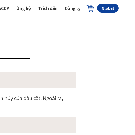
ACCP
Ủng hộ
Trích dẫn
Công ty
Global
 hủy của dầu cắt. Ngoài ra,