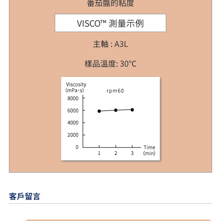
番茄醬的粘度
VISCO™ 測量示例
主軸 : A3L
樣品溫度: 30℃
客戶留言