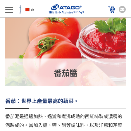
86ys
番茄醬
番茄：世界上產量最高的蔬菜。
番茄泥是通過加熱、過濾和煮沸成熟的西紅柿製成濃稠的
泥製成的。當加入糖、鹽、醋等調味料，以及洋蔥和芹菜