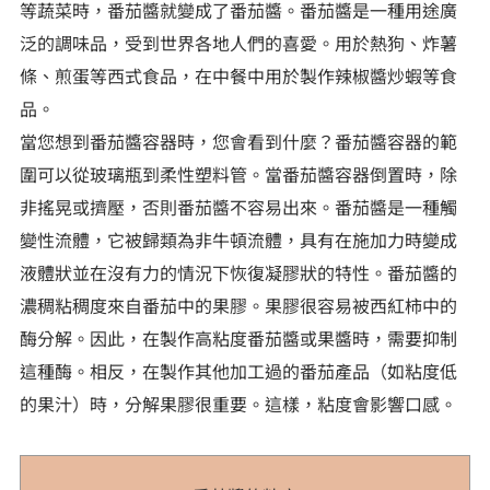
等蔬菜時，番茄醬就變成了番茄醬。番茄醬是一種用途廣
泛的調味品，受到世界各地人們的喜愛。用於熱狗、炸薯
條、煎蛋等西式食品，在中餐中用於製作辣椒醬炒蝦等食
品。
當您想到番茄醬容器時，您會看到什麼？番茄醬容器的範
圍可以從玻璃瓶到柔性塑料管。當番茄醬容器倒置時，除
非搖晃或擠壓，否則番茄醬不容易出來。番茄醬是一種觸
變性流體，它被歸類為非牛頓流體，具有在施加力時變成
液體狀並在沒有力的情況下恢復凝膠狀的特性。番茄醬的
濃稠粘稠度來自番茄中的果膠。果膠很容易被西紅柿中的
酶分解。因此，在製作高粘度番茄醬或果醬時，需要抑制
這種酶。相反，在製作其他加工過的番茄產品（如粘度低
的果汁）時，分解果膠很重要。這樣，粘度會影響口感。