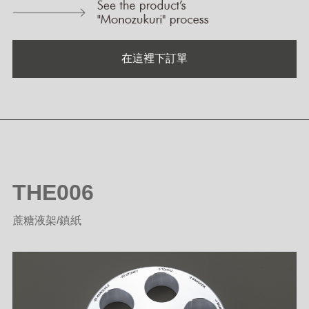
在這裡下訂單
THE006
蔗糖液架/鎮紙