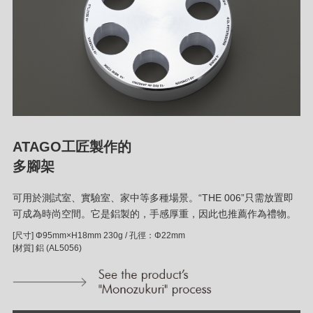
ATAGO工匠製作的
多腳架
可用於測試室、實驗室、家中等多種場景。“THE 006”只需放置即
可成為時尚空間。它是鋁製的，手感厚重，因此也推薦作為禮物。
[尺寸] Φ95mm×H18mm 230g / 孔徑：Φ22mm
[材質] 鋁 (AL5056)