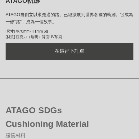
ATAGO軌跡
ATAGO自創立以來走過的路。已經擴展到世界各國的軌跡。它成為
一條“路”，成為一個故事。
[尺寸] Φ70mm×H1mm 6g
[材質] 亞克力（透明）背面UV印刷
在這裡下訂單
ATAGO SDGs
Cushioning Material
緩衝材料