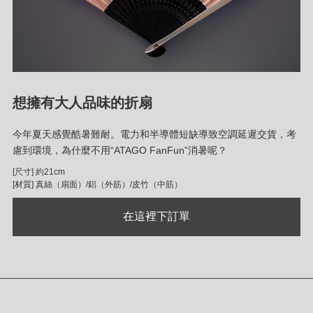
想擁有大人品味的折扇
今年夏天感覺酷暑難耐。電力和半導體短缺導致空調延遲交貨，考
慮到環境，為什麼不用“ATAGO FanFun”消暑呢？
[尺寸] 約21cm
[材質] 真絲（扇面）/鋁（外筋）/皮竹（中筋）
在這裡下訂單