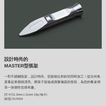
設計時尚的
MASTER型筷架
一對不銹鋼筷架，設計時尚。切面相位和斜切同時加工！從任何角
度看起來都很漂亮。將筷子架做成測量儀器的形狀，為您的餐桌增
添一抹個性也很有趣。
[尺寸] 51.3mm x 11mm 19g (每片)
[材質] SUS304