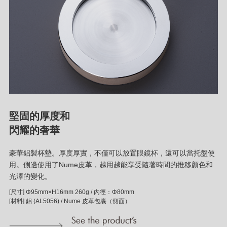
堅固的厚度和
閃耀的奢華
豪華鋁製杯墊。厚度厚實，不僅可以放置眼鏡杯，還可以當托盤使
用。側邊使用了Nume皮革，越用越能享受隨著時間的推移顏色和
光澤的變化。
[尺寸] Φ95mm×H16mm 260g / 內徑：Φ80mm
[材料] 鋁 (AL5056) / Nume 皮革包裹（側面）