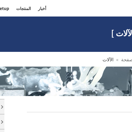
أخبار
المنتجات
etup!
آلات ]
صفحة
الآلات
oard_arrow_right
oard_arrow_right