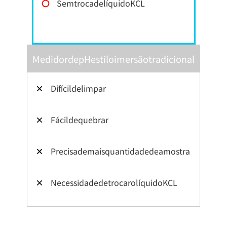
〇
SemtrocadelíquidoKCL
MedidordepHestiloimersãotradicional
×
Difícildelimpar
×
Fácildequebrar
×
Precisademaisquantidadedeamostra
×
NecessidadedetrocarolíquidoKCL