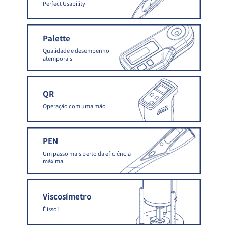
Perfect Usability
Palette
Qualidade e desempenho
atemporais
QR
Operação com uma mão
PEN
Um passo mais perto da eficiência
máxima
Viscosímetro
É isso!