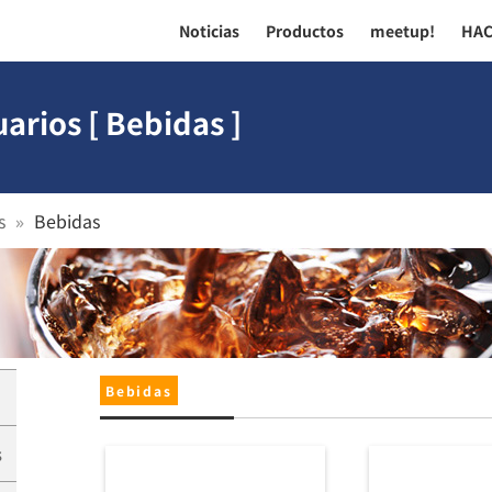
Noticias
Productos
meetup!
HA
arios [ Bebidas ]
s
Bebidas
Bebidas
s