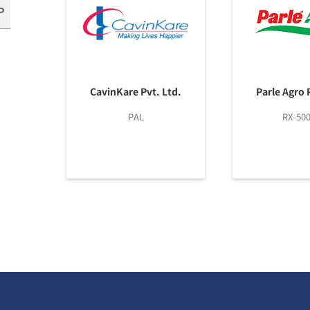
P
CavinKare Pvt. Ltd.
Parle Agro 
PAL
RX-50