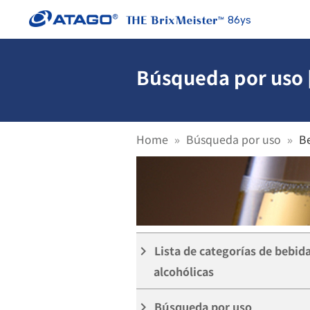
86ys
Búsqueda por uso [
Home
Búsqueda por uso
Be
Lista de categorías de bebid
keyboard_arrow_right
alcohólicas
Búsqueda por uso
keyboard_arrow_right