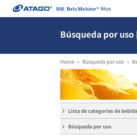
86ys
Búsqueda por uso [
Home
Búsqueda por uso
B
Lista de categorías de bebid
keyboard_arrow_right
Búsqueda por uso
keyboard_arrow_right