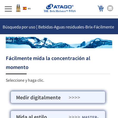
86ys
Búsqueda por uso [ Bebidas-Aguas residuales-Brix-Fácilmente
mida ]
Fácilmente mida la concentración al
momento
Seleccione y haga clic.
Medir digitalmente
>>>>
Mida al estilo
>>>>
MASTER-