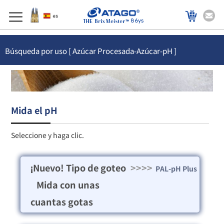
86ys
Búsqueda por uso [ Azúcar Procesada-Azúcar-pH ]
Mida el pH
Seleccione y haga clic.
¡Nuevo! Tipo de goteo
>>>>
PAL-pH Plus
Mida con unas
cuantas gotas