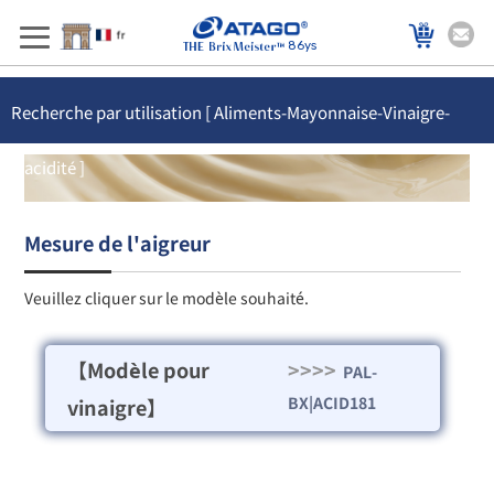
86ys
Recherche par utilisation [ Aliments-Mayonnaise-Vinaigre-
L'acidité ]
Mesure de l'aigreur
Veuillez cliquer sur le modèle souhaité.
【Modèle pour
>>>>
PAL-
BX|ACID181
vinaigre】