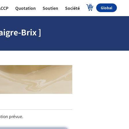
ACCP
Quotation
Soutien
Société
Global
igre-Brix ]
ation prévue.