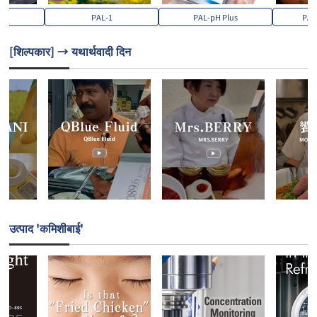
er
PAL-1
PAL-pH Plus
PAL
[शिल्पकार] → यथार्थवादी दिन
उत्पाद 'कमिशीबाई'