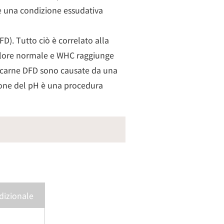
 e una condizione essudativa
D). Tutto ciò è correlato alla
colore normale e WHC raggiunge
a carne DFD sono causate da una
tione del pH è una procedura
dizionale