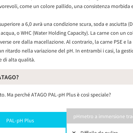
sfavorevoli, come un colore pallido, una consistenza morbida
superiore a 6,0 avrà una condizione scura, soda e asciutta (DF
re acqua, o WHC (Water Holding Capacity). La carne con un 
erse ore dalla macellazione. Al contrario, la carne PSE e l
n ritardo nella variazione del pH. In entrambi i casi, la ges
di alta qualità.
 ATAGO?
to. Ma perché ATAGO PAL-pH Plus è così speciale?
pHmetro a immersione tra
PAL-pH Plus
×
Difficile da pulire