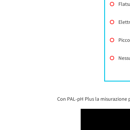
〇
Flats
〇
Elett
〇
Picco
〇
Nessu
Con PAL-pH Plus la misurazione p