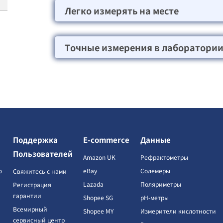
Легко измерять на месте
Точные измерения в лаборатори
Поддержка
E-commerce
Данные
Пользователей
Amazon UK
Рефрактометры
ю
eBay
Солемеры
Свяжитесь с нами
Lazada
Поляриметры
Регистрация
гарантии
Shopee SG
pH-метры
Всемирный
Shopee MY
Измерители кислотности
сервисный центр