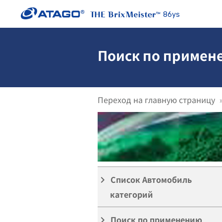
86ys
Поиск по примен
Переход на главную страницу
преломления ]
Список Автомобиль
keyboard_arrow_right
категорий
Поиск по применению
keyboard_arrow_right