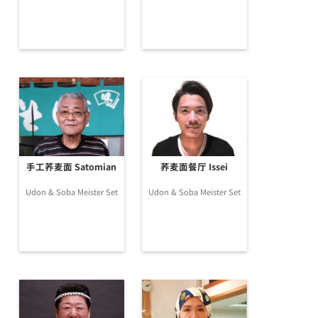
手工荞麦面 Satomian
荞麦面餐厅 Issei
Udon & Soba Meister Set
Udon & Soba Meister Set