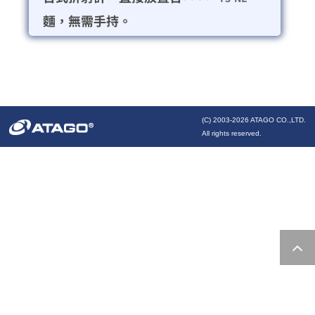
麵，無需手持。
(C) 2003-
2026 ATAGO CO.,LTD.
All rights reserved.