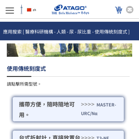
86ys
應用搜索 [ 醫療科研機構 - 人類 - 尿 - 尿比重 - 使用傳統刻度式 ]
使用傳統刻度式
請點擊所需型號。
攜帶方便，隨時隨地可
>>>>
MASTER-
URC/Nα
用。
台式折射計，直接放置台
>>>>
T3-NE