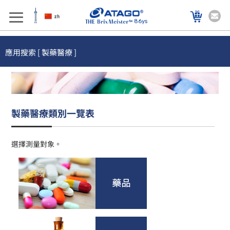
86ys
應用搜索 [ 製藥醫療 ]
製藥醫療類別一覽表
選擇測量對象。