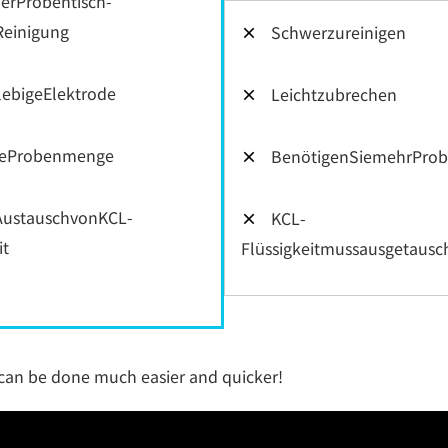
erProbentisch-
Reinigung
×
Schwerzureinigen
lebigeElektrode
×
Leichtzubrechen
neProbenmenge
×
BenötigenSiemehrPro
AustauschvonKCL-
×
KCL-
it
Flüssigkeitmussausgetaus
an be done much easier and quicker!