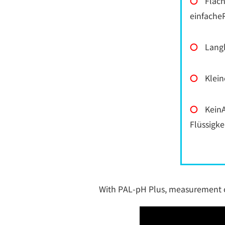
〇
Flach
einfache
〇
Lang
〇
Klei
〇
Kein
Flüssigke
With PAL-pH Plus, measurement c