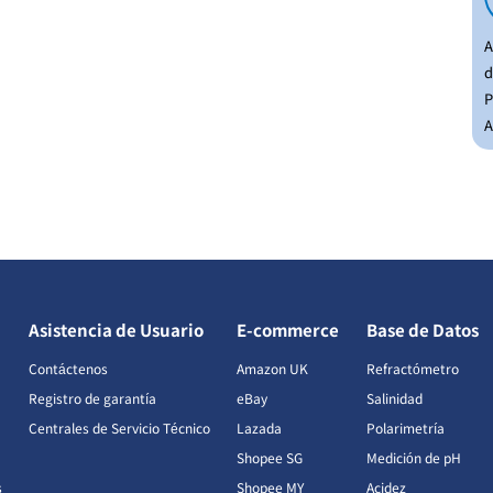
A
d
P
A
Asistencia de Usuario
E-commerce
Base de Datos
Contáctenos
Amazon UK
Refractómetro
Registro de garantía
eBay
Salinidad
Centrales de Servicio Técnico
Lazada
Polarimetría
Shopee SG
Medición de pH
s
Shopee MY
Acidez