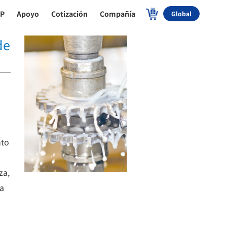
P
Apoyo
Cotización
Compañía
Global
de
nto
za,
ra