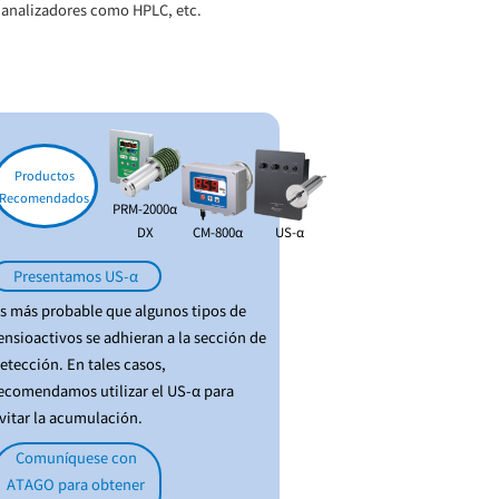
analizadores como HPLC, etc.
Productos
Recomendados
PRM-2000α
DX
CM-800α
US-α
Presentamos US-α
s más probable que algunos tipos de
ensioactivos se adhieran a la sección de
etección. En tales casos,
ecomendamos utilizar el US-α para
vitar la acumulación.
Comuníquese con
ATAGO para obtener