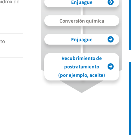
hidróxido
Enjuague
Conversión química
Enjuague
nto
Recubrimiento de
postratamiento
(por ejemplo, aceite)