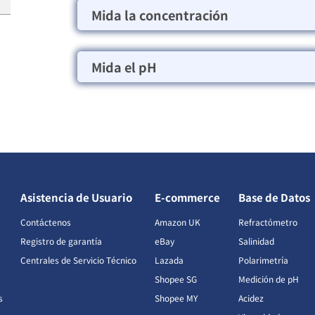
Mida la concentración
Mida el pH
Asistencia de Usuario
E-commerce
Base de Datos
Contáctenos
Amazon UK
Refractómetro
Registro de garantía
eBay
Salinidad
Centrales de Servicio Técnico
Lazada
Polarimetría
Shopee SG
Medición de pH
s
Shopee MY
Acidez