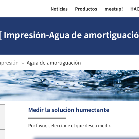
Noticias
Productos
meetup!
HA
[ Impresión-Agua de amortiguació
mpresión
Agua de amortiguación
Medir la solución humectante
Por favor, seleccione el que desea medir.