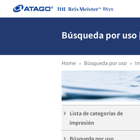
86ys
Búsqueda por uso 
Home
Búsqueda por uso
I
Lista de categorías de
keyboard_arrow_right
impresión
Búsqueda por uso
keyboard_arrow_right