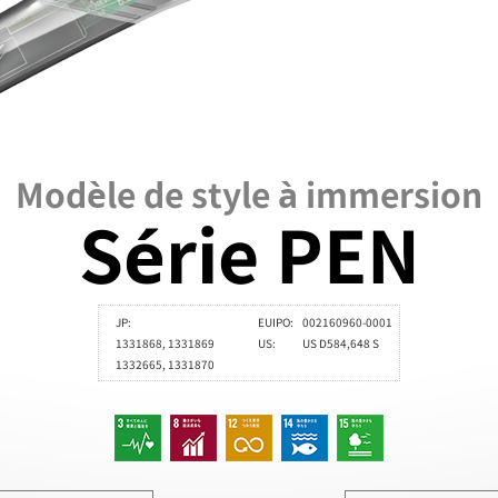
Modèle de style à immersion
Série PEN
JP:
EUIPO:
002160960-0001
1331868, 1331869
US:
US D584,648 S
1332665, 1331870