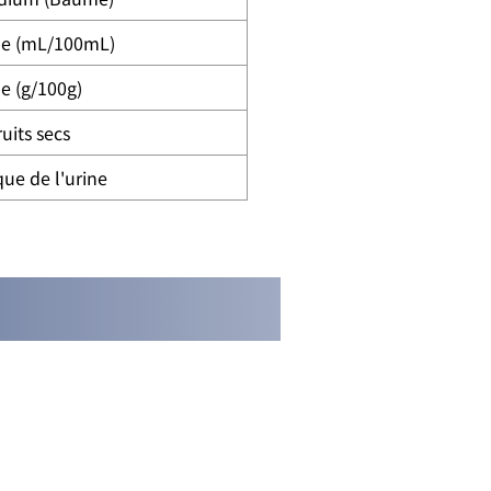
ue (mL/100mL)
e (g/100g)
uits secs
que de l'urine
ci