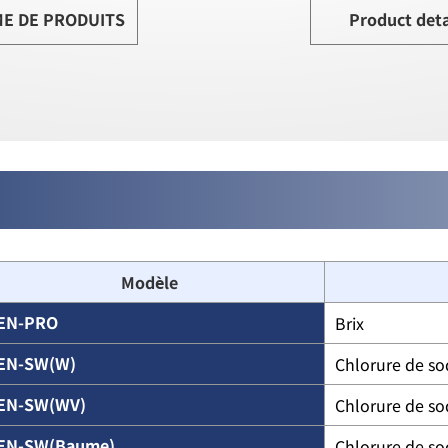
E DE PRODUITS
Product deta
Modèle
EN-PRO
Brix
EN-SW(W)
Chlorure de so
EN-SW(WV)
Chlorure de s
EN-SW(Baume)
Chlorure de s