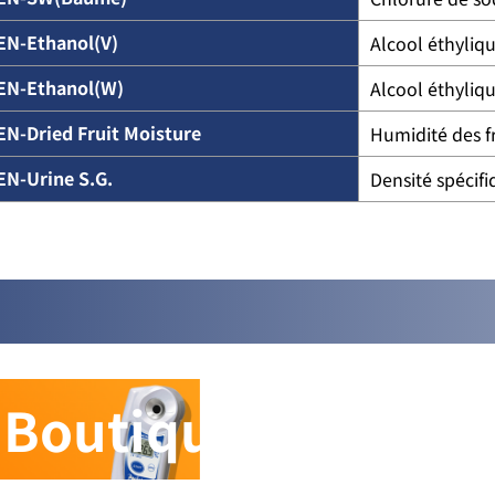
EN-Ethanol(V)
Alcool éthyliq
EN-Ethanol(W)
Alcool éthyliqu
EN-Dried Fruit Moisture
Humidité des fr
EN-Urine S.G.
Densité spécifi
Boutique en ligne i