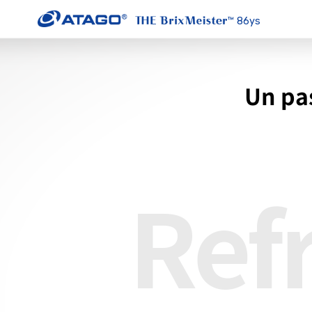
86ys
Un pas