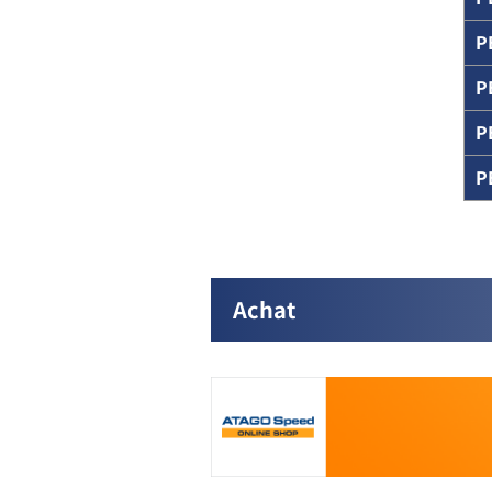
P
P
P
P
Achat