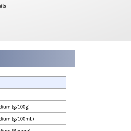
ils
dium (g/100g)
odium (g/100mL)
odium (Baume)