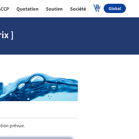
ACCP
Quotation
Soutien
Société
Global
ix ]
ation prévue.