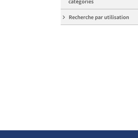
catégories
Recherche par utilisation
keyboard_arrow_right