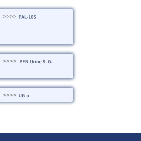
>>>>
PAL-10S
>>>>
PEN-Urine S. G.
>>>>
UG-α