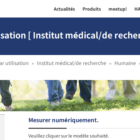
Actualités
Produits
meetup!
H
isation [ Institut médical/de rec
r utilisation
Institut médical/de recherche
Humaine
ifique de l'urine-Numérique ]
Mesurer numériquement.
Veuillez cliquer sur le modèle souhaité.