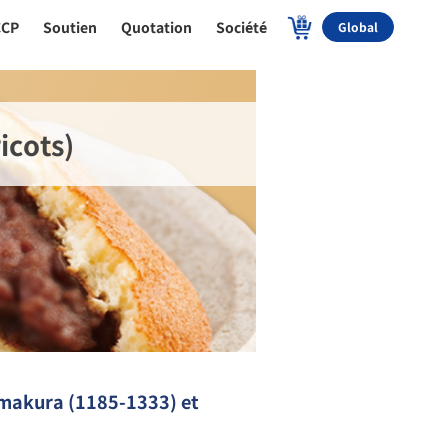
CCP
Soutien
Quotation
Société
Global
icots)
amakura (1185-1333) et