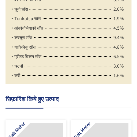
・चूनौ सॉस
2.0％
・Tonkatsu सॉस
1.9％
・ओकोनोमियाकी सॉस
4.5％
・कस्तूरा सॉस
9.4％
・याकिनिकु सॉस
4.8％
・ग्रील्ड चिकन सॉस
6.5％
・चटनी
3.0％
・करी
1.6％
सिफ़ारिश किये हुए उत्पाद