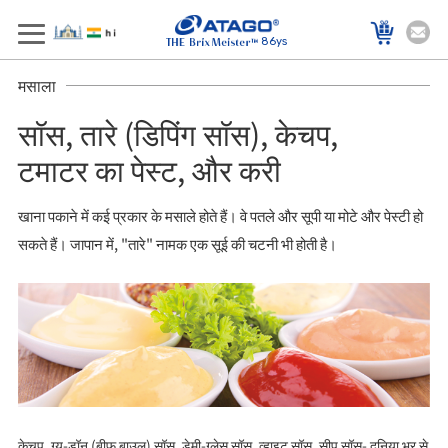
86ys
मसाला
सॉस, तारे (डिपिंग सॉस), केचप,
टमाटर का पेस्ट, और करी
खाना पकाने में कई प्रकार के मसाले होते हैं। वे पतले और सूपी या मोटे और पेस्टी हो
सकते हैं। जापान में, "तारे" नामक एक सूई की चटनी भी होती है।
केचप, ग्यू-डॉन (बीफ बाउल) सॉस, डेमी-ग्‍लेस सॉस, व्‍हाइट सॉस, सीप सॉस- दुनिया भर से