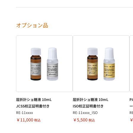
オプション品
屈折計ショ糖液 10mL
屈折計ショ糖液 10mL
P
JCSS校正証明書付き
ISO校正証明書付き
ー
RE-11xxxx
RE-11xxxx_ISO
R
￥11,000
￥5,500
￥
税込
税込