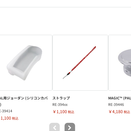
AL用ジョーダン (シリコンカバ
ストラップ
MAGIC™ (P
)
RE-394xx
RE-39446
E-39414
￥1,100
￥4,180
税込
税込
1,100
税込