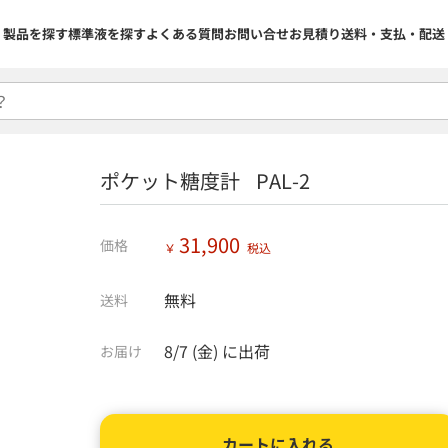
製品を探す
標準液を探す
よくある質問
お問い合せ
お見積り
送料・支払・配送
ポケット糖度計 PAL-2
31,900
価格
￥
税込
無料
送料
8/7 (金)
に出荷
お届け
カートに入れる