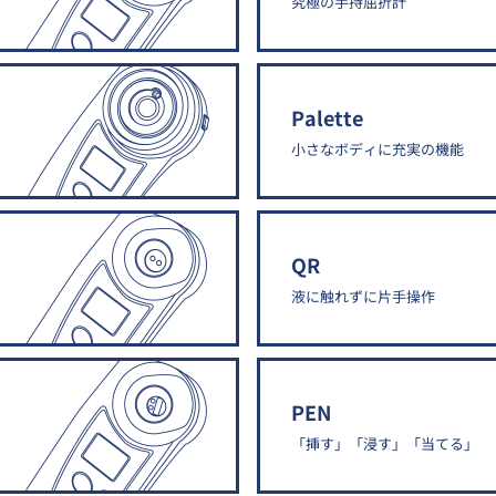
究極の手持屈折計
Palette
小さなボディに充実の機能
QR
液に触れずに片手操作
PEN
「挿す」「浸す」「当てる」