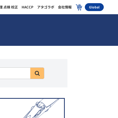
理 点検 校正
HACCP
アタゴラボ
会社情報
Global