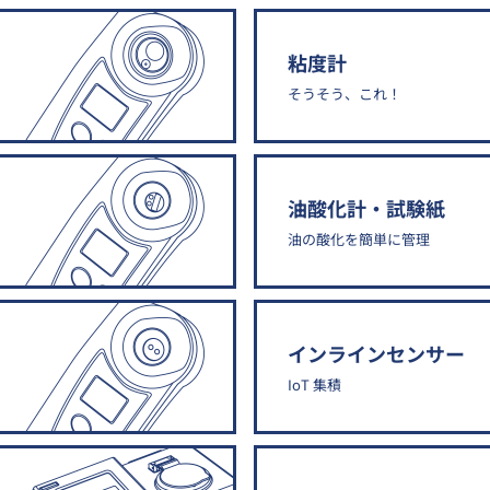
粘度計
そうそう、これ！
油酸化計・試験紙
油の酸化を簡単に管理
インラインセンサー
IoT 集積