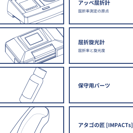
アッベ屈折計
屈折率測定の原点
屈折旋光計
屈折率と旋光度
保守用パーツ
アタゴの匠 [IMPACTs