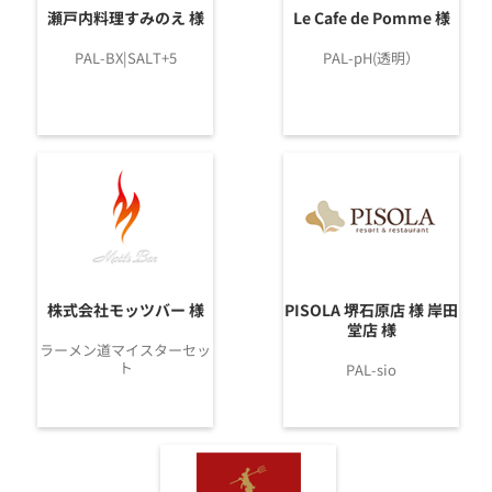
瀬戸内料理すみのえ 様
Le Cafe de Pomme 様
PAL-BX|SALT+5
PAL-pH(透明）
株式会社モッツバー 様
PISOLA 堺石原店 様 岸田
堂店 様
ラーメン道マイスターセッ
ト
PAL-sio