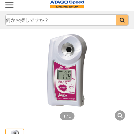
1
/
1